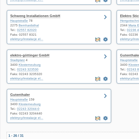
Schweng Installationen GmbH
Elektro St
Hauptstraße
78
Herrgottschn
2275
Bernhardsthal
2344
Maria 
Tel.:
02557 82020
Tel.:
02236 
Faks: 02557 8321
Faks: 02236
elektrycy/instalacje el...
elektrycy/inst
elektro-göttinger GmbH
Gutenthale
Stadtplatz
4
Hauptstraße
3400
Klosterneuburg
3400
Kloste
Tel.:
02243 323530
Tel.:
02243 
Faks: 02243 3235320
Faks: 02243
elektrycy/instalacje el...
elektrycy/inst
Gutenthaler
Hauptstraße
159
3400
Klosterneuburg
Tel.:
02243 32044-0
Faks: 02243 3204440
elektrycy/instalacje el...
1 - 26 / 31