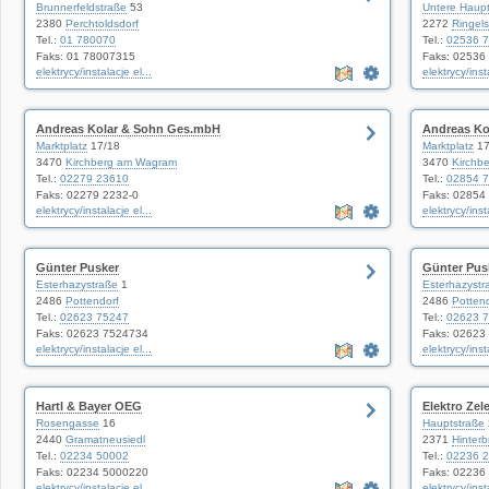
Brunnerfeldstraße
53
Untere Haupt
2380
Perchtoldsdorf
2272
Ringels
Tel.:
01 780070
Tel.:
02536 
Faks: 01 78007315
Faks: 02536
elektrycy/instalacje el...
elektrycy/inst
Andreas Kolar & Sohn Ges.mbH
Andreas Ko
Marktplatz
17/18
Marktplatz
17
3470
Kirchberg am Wagram
3470
Kirchb
Tel.:
02279 23610
Tel.:
02854 
Faks: 02279 2232-0
Faks: 02854
elektrycy/instalacje el...
elektrycy/inst
Günter Pusker
Günter Pus
Esterhazystraße
1
Esterhazystr
2486
Pottendorf
2486
Potten
Tel.:
02623 75247
Tel.:
02623 
Faks: 02623 7524734
Faks: 02623
elektrycy/instalacje el...
elektrycy/inst
Hartl & Bayer OEG
Elektro Zel
Rosengasse
16
Hauptstraße
2440
Gramatneusiedl
2371
Hinterb
Tel.:
02234 50002
Tel.:
02236 
Faks: 02234 5000220
Faks: 02236
elektrycy/instalacje el...
elektrycy/inst