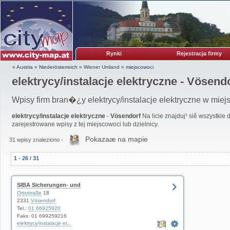
Rynki
Rejestracja firmy
» Austria
»
Niederösterreich
»
Wiener Umland
»
miejscowoci
elektrycy/instalacje elektryczne - Vösend
Wpisy firm bran�¿y elektrycy/instalacje elektryczne w miej
elektrycy/instalacje elektryczne
-
Vösendorf
Na licie znajduj¹ siê wszystkie
zarejestrowane wpisy z tej miejscowoci lub dzielnicy.
Pokazaæ na mapie
31 wpisy znaleziono -
1 - 26 / 31
SIBA Sicherungen- und
Ortsstraße
18
2331
Vösendorf
Tel.:
01 66925920
Faks: 01 699259216
elektrycy/instalacje el...