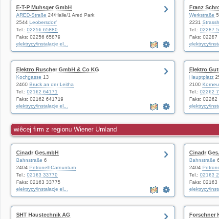
E-T-P Muhsger GmbH
Franz Sch
ARED-Straße
24/Halle/1 Ared Park
Werkstraße
5
2544
Leobersdorf
2231
Strass
Tel.:
02256 65880
Tel.:
02287 
Faks: 02256 65879
Faks: 02287
elektrycy/instalacje el...
elektrycy/inst
Elektro Ruscher GmbH & Co KG
Elektro G
Kochgasse
13
Hauptplatz
2
2460
Bruck an der Leitha
2100
Korneu
Tel.:
02162 64171
Tel.:
02262 
Faks: 02162 641719
Faks: 02262
elektrycy/instalacje el...
elektrycy/inst
wiêcej firm z regionu Wiener Umland
Cinadr Ges.mbH
Cinadr Ge
Bahnstraße
6
Bahnstraße
2404
Petronell-Carnuntum
2404
Petron
Tel.:
02163 33770
Tel.:
02163 
Faks: 02163 33775
Faks: 02163
elektrycy/instalacje el...
elektrycy/inst
SHT Haustechnik AG
Forschner