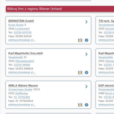
Wiêcej firm z regionu Wiener Umland
BERNSTEIN GmbH
TSI tech. S
Kurze Gasse
3
Teesdorferst
2544
Leobersdorf
2525
Günsel
Tel.:
02256 620700
Tel.:
02256 
Faks: 02256 62618
Faks: 02256
elektrycy/instalacje el...
elektrycy/inst
Karl Mayerhofer Ges.mbH
Karl Mayer
Hauptstraße
12
Hauptstraße
2522
Oberwaltersdorf
2522
Oberwa
Tel.:
02253 58098
Tel.:
02253 
Faks: 02253 589829
Faks: 02253
elektrycy/instalacje el...
elektrycy/inst
WWLA Wärme-Wasser
EAP electr
Schwechater Straße
70/72
Florianistraß
2322
Zwölfaxing
2460
Bruck a
Tel.:
01 70782360
Tel.:
02162 
Faks: 01 707823616
Faks: 02162
elektrycy/instalacje el...
elektrycy/inst