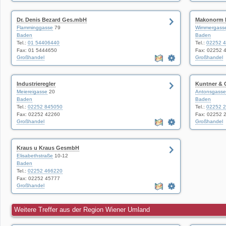
Dr. Denis Bezard Ges.mbH
Makonorm 
Flamminggasse
79
Wimmergass
Baden
Baden
Tel.:
01 54406440
Tel.:
02252 
Fax: 01 5444650
Fax: 02252 
Großhandel
Großhandel
Industrieregler
Kuntner & 
Meiereigasse
20
Antonsgasse
Baden
Baden
Tel.:
02252 845050
Tel.:
02252 
Fax: 02252 42260
Fax: 02252 
Großhandel
Großhandel
Kraus u Kraus GesmbH
Elisabethstraße
10-12
Baden
Tel.:
02252 466220
Fax: 02252 45777
Großhandel
Weitere Treffer aus der Region Wiener Umland