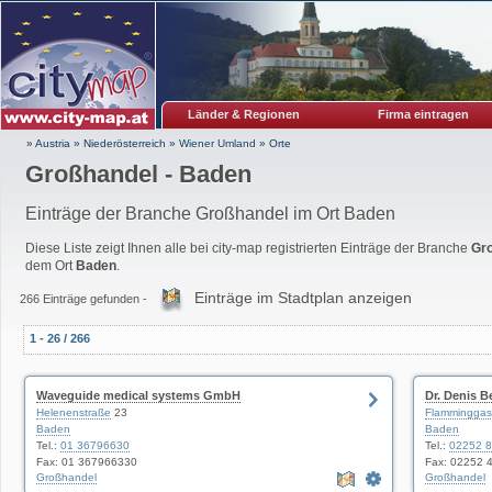
Länder & Regionen
Firma eintragen
» Austria
»
Niederösterreich
»
Wiener Umland
»
Orte
Großhandel - Baden
Einträge der Branche Großhandel im Ort Baden
Diese Liste zeigt Ihnen alle bei city-map registrierten Einträge der Branche
Gr
dem Ort
Baden
.
Einträge im Stadtplan anzeigen
266 Einträge gefunden -
1 - 26 / 266
Waveguide medical systems GmbH
Dr. Denis 
Helenenstraße
23
Flamminggas
Baden
Baden
Tel.:
01 36796630
Tel.:
02252 
Fax: 01 367966330
Fax: 02252 
Großhandel
Großhandel