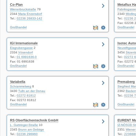
Co-Plan
Metaflux H
Wienerbruckstraße
79
Fabriksgasse
2344
Maria Enzersdorf
2340
Mödlin
Tel.:
02236 26833-142
Tel.:
02236 
Fax: 02236 
Großhandel
Großhandel
IGI Internationale
Isotec Aut
Eisgrubengasse
2
Neustiftgass
2334
Vösendorf
3454
Sitzenb
Tel.:
01 6991636-0
Tel.:
02272 
Fax: 01 6991638
Fax: 02272 
Großhandel
Großhandel
Variabella
Premaberg
Schrammelweg
8
Siegfried Ma
3430
Tulln an der Donau
2362
Bieder
Tel.:
02272 81812
Tel.:
02236 
Fax: 02272 81812
Großhandel
Großhandel
RS Oberflächentechnik GmbH
EURENT Ma
L. Gattringer-Straße
10
IZ-NÖSÜD St
2345
Brunn am Gebirge
2351
Wiener
Tel.:
02236 296960
Tel.:
223668