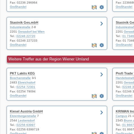
Fax: 02236 296964
Fax: 223668
Großhandel
Großhandel
Stastnik Ges.mbH
Stastnik G
Industriestraße
2-8
Industriestra
2201
Gerasdorf bei Wien
2201
Gerasd
Tel.:
02246 22720
Tel.:
01 734
Fax: 02246 227233
Fax: 01 734
Großhandel
Großhandel
Weitere Treffer aus der Region Wiener Umland
PKT Lakits KEG
Profi Trade
Boschanstraße
3/1
Handelsstra
2483
Ebreichsdorf
2201
Gerasd
Tel.:
02254 72301
Tel.:
02246 
Fax: 02254 79094
Fax: 02246 
Großhandel
Großhandel
Kiesel Austria GmbH
KRIWAN Ind
Eitzenbergerstraße
7
Campus
21 /
2544
Leobersdorf
2345
Brunn 
Tel.:
02256 63997
Tel.:
01 866
Fax: 02256 6399719
Fax: 01 866
Großhandel
Großhandel