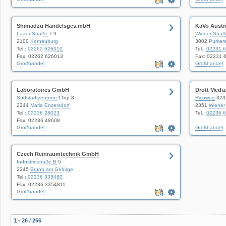
Shimadzu Handelsges.mbH
KaVo Austr
Laaer Straße
7-9
Wiener Straß
2100
Korneuburg
3002
Purkers
Tel.:
02262 626010
Tel.:
02231 
Fax: 02262 626013
Fax: 02231 
Großhandel
Großhandel
Laboratoires GmbH
Drott Medi
Südstadtzentrum
1Top 8
Ricoweg
32/
2344
Maria Enzersdorf
2351
Wiener
Tel.:
02236 28023
Tel.:
02236 
Fax: 02236 48608
Großhandel
Großhandel
Czech Reinraumtechnik GmbH
Industriestraße B
5
2345
Brunn am Gebirge
Tel.:
02236 335480
Fax: 02236 3354811
Großhandel
1 - 26 / 266