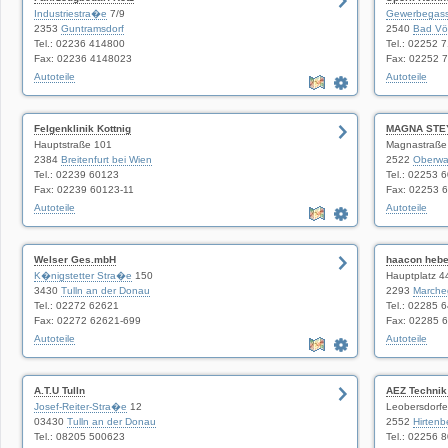
Industriestra�e
7/9
Gewerbegas
2353
Guntramsdorf
2540
Bad Vö
Tel.: 02236 414800
Tel.: 02252 
Fax: 02236 4148023
Fax: 02252 
Autoteile
Autoteile
Felgenklinik Kottnig
MAGNA STE
Hauptstraße 101
Magnastraße
2384
Breitenfurt bei Wien
2522
Oberwal
Tel.: 02239 60123
Tel.: 02253 
Fax: 02239 60123-11
Fax: 02253 
Autoteile
Autoteile
Welser Ges.mbH
haacon heb
K�nigstetter Stra�e
150
Hauptplatz 4
3430
Tulln an der Donau
2293
Marche
Tel.: 02272 62621
Tel.: 02285 
Fax: 02272 62621-699
Fax: 02285 
Autoteile
Autoteile
A.T.U Tulln
AEZ Technik
Josef-Reiter-Stra�e
12
Leobersdorfe
03430
Tulln an der Donau
2552
Hirtenb
Tel.: 08205 500623
Tel.: 02256 