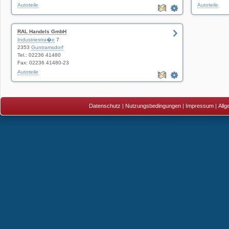
Autoteile
Autoteile
RAL Handels GmbH
Industriestra�e
7
2353
Guntramsdorf
Tel.: 02236 41480
Fax: 02236 41480-23
Autoteile
Datenschutz
|
Nutzungsbedingungen
|
Impressum
|
All