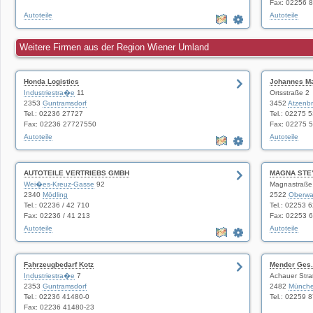
Fax: 02256 
Autoteile
Autoteile
Weitere Firmen aus der Region Wiener Umland
Honda Logistics
Johannes M
Industriestra�e
11
Ortsstraße 2
2353
Guntramsdorf
3452
Atzenb
Tel.: 02236 27727
Tel.: 02275 
Fax: 02236 27727550
Fax: 02275 
Autoteile
Autoteile
AUTOTEILE VERTRIEBS GMBH
MAGNA STE
Wei�es-Kreuz-Gasse
92
Magnastraße
2340
Mödling
2522
Oberwal
Tel.: 02236 / 42 710
Tel.: 02253 
Fax: 02236 / 41 213
Fax: 02253 
Autoteile
Autoteile
Fahrzeugbedarf Kotz
Mender Ges
Industriestra�e
7
Achauer Stra
2353
Guntramsdorf
2482
Münche
Tel.: 02236 41480-0
Tel.: 02259 
Fax: 02236 41480-23