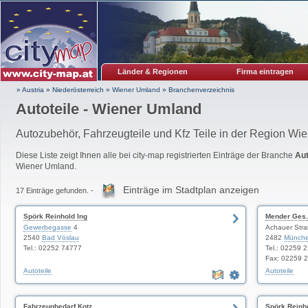
Länder & Regionen
Firma eintragen
» Austria
»
Niederösterreich
»
Wiener Umland
»
Branchenverzeichnis
Autoteile - Wiener Umland
Autozubehör, Fahrzeugteile und Kfz Teile in der Region Wi
Diese Liste zeigt Ihnen alle bei city-map registrierten Einträge der Branche
Aut
Wiener Umland.
Einträge im Stadtplan anzeigen
17 Einträge gefunden. -
Spörk Reinhold Ing
Mender Ges
Gewerbegasse
4
Achauer Stra
2540
Bad Vöslau
2482
Münche
Tel.: 02252 74777
Tel.: 02259 
Fax: 02259 
Autoteile
Autoteile
Fahrzeugbedarf Kotz
Spörk Reinho