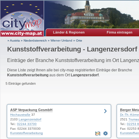
Länder & Regionen
Firma eintragen
» Austria
»
Niederösterreich
»
Wiener Umland
»
Orte
Kunststoffverarbeitung - Langenzersdorf
Einträge der Branche Kunststoffverarbeitung im Ort Langenz
Diese Liste zeigt Ihnen alle bei city-map registrierten Einträge der Branche
Kunststoffverarbeitung
aus dem Ort
Langenzersdorf
.
5 Einträge gefunden
ASP Verpackung GesmbH
Berger Met
Hochaustraße
37
Dr.-Th.-Körne
2103
Langenzersdorf
2521
Truma
Tel.:
02244 33700
Tel.:
02253 
Fax: 02244 3370030
Fax: 02253 
Kunststoffverarbeitung
Kunststoffve