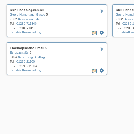
Duri Handelsges.mbH
Duri Hande
Georg Humbhandl-Gasse
5
Georg Humb
2362
Biedermannsdorf
2362
Bieder
Tel.:
02236 711340
Tel.:
02236 
Fax: 02236 71316
Fax: 02236 
Kunststoffverarbeitung
Kunststoffve
Thermoplastics Profil &
Europastraße
2
3454
Sitzenberg-Reidling
Tel.:
02276 21100
Fax: 02276 211004
Kunststoffverarbeitung