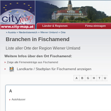
Länder & Regionen
Firma eintragen
» Austria
»
Niederösterreich
»
Wiener Umland
»
Orte
Branchen in Fischamend
Liste aller Orte der Region Wiener Umland
Weitere Infos über den Ort
Fischamend
:
Zeige alle Firmeneinträge aus Fischamend
Landkarte / Stadtplan für Fischamend anzeigen
A
B
G
H
T
U
A
Autohäuser