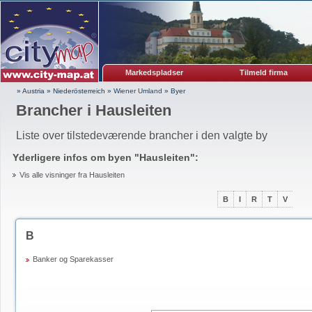
Markedspladser
Tilmeld firma
» Austria
»
Niederösterreich
»
Wiener Umland
»
Byer
Brancher i Hausleiten
Liste over tilstedeværende brancher i den valgte by
Yderligere infos om byen "
Hausleiten
":
Vis alle visninger fra Hausleiten
B
I
R
T
V
B
Banker og Sparekasser