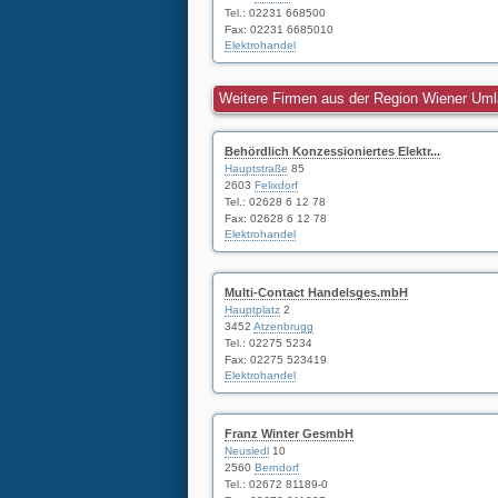
Tel.:
02231 668500
Fax: 02231 6685010
Elektrohandel
Weitere Firmen aus der Region Wiener Um
Behördlich Konzessioniertes Elektr...
Hauptstraße
85
2603
Felixdorf
Tel.:
02628 6 12 78
Fax: 02628 6 12 78
Elektrohandel
Multi-Contact Handelsges.mbH
Hauptplatz
2
3452
Atzenbrugg
Tel.:
02275 5234
Fax: 02275 523419
Elektrohandel
Franz Winter GesmbH
Neusiedl
10
2560
Berndorf
Tel.:
02672 81189-0