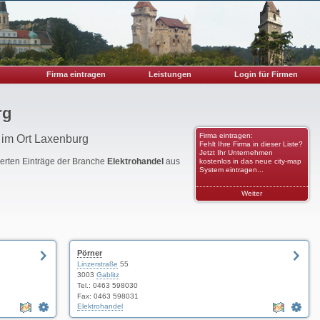
Firma eintragen
Leistungen
Login für Firmen
rg
Firma eintragen:
 im Ort Laxenburg
Fehlt Ihre Firma in dieser Liste?
Jetzt Ihr Unternehmen
rierten Einträge der Branche
Elektrohandel
aus
kostenlos in das neue city-map
System eintragen...
Weiter
Pörner
Linzerstraße
55
3003
Gablitz
Tel.:
0463 598030
Fax: 0463 598031
Elektrohandel