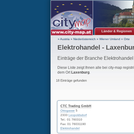
Länder & Regionen
» Austria
»
Niederösterreich
»
Wiener Umland
»
Orte
Elektrohandel - Laxenbu
Einträge der Branche Elektrohandel
Diese Liste zeigt Ihnen alle bei city-map regist
dem Ort
Laxenburg
.
18 Einträge gefunden
CTC Trading GmbH
Ottogasse
5
2333
Leopoldsdorf
Tel.:
01 760310
Fax: 01 76031190
Elektrohandel