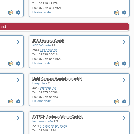
Tel.:
02236 43179
Fax: 02236 4317921
Elektrohandel
land
JDSU Austria GmbH
ARED-Straße
29
2544
Leobersdorf
Tel.:
02256 65610
Fax: 02256 6561022
Elektrohandel
Multi-Contact Handelsges.mbH
Hauptplatz
2
3452
Atzenbrugg
Tel.:
02275 56560
Fax: 02275 56564
Elektrohandel
SYTECH Andreas Winter GmbH.
Industriestraße
7/9
2201
Gerasdorf bei Wien
Tel.:
02246 4994