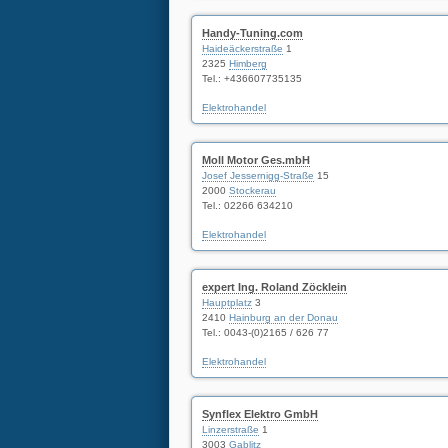
Handy-Tuning.com
Haideäckerstraße
1
2325
Himberg
Tel.:
+436607735135
Elektrohandel
Moll Motor Ges.mbH
Josef Jessernigg-Straße
15
2000
Stockerau
Tel.:
02266 634210
Elektrohandel
expert Ing. Roland Zöcklein
Hauptplatz
3
2410
Hainburg an der Donau
Tel.:
0043-(0)2165 / 626 77
Elektrohandel
Synflex Elektro GmbH
Linzerstraße
1
3003
Gablitz