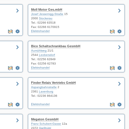
Moll Motor Ges.mbH
Josef Jessernigg-Straße
15
2000
Stockerau
Tel.:
02266 63518
Fax: 02266 6170915
Elektrohandel
Bico Schaltschrankbau GesmbH
Aumühlweg
21/1
2544
Leobersdorf
Tel.:
02256 62849
Fax: 02256 62783
Elektrohandel
Finder Relais Vertriebs GmbH
Aspangbahnstraße
2
2361
Laxenburg
Tel.:
02236 864136
Elektrohandel
Megaton GesmbH
Franz Schubert-Gasse
12a
2372
Gießhübl