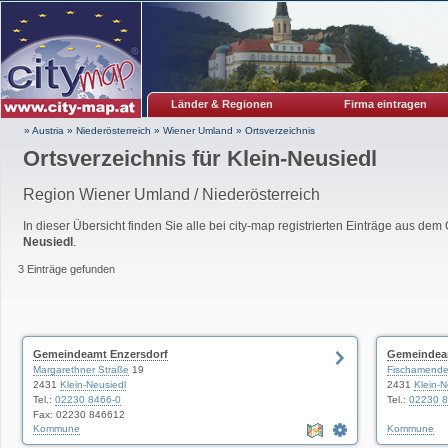
Länder & Regionen
Firma eintragen
» Austria
»
Niederösterreich
»
Wiener Umland
»
Ortsverzeichnis
Ortsverzeichnis für
Klein-Neusiedl
Region Wiener Umland / Niederösterreich
In dieser Übersicht finden Sie alle bei city-map registrierten Einträge aus dem
Neusiedl
.
3 Einträge gefunden
Gemeindeamt Enzersdorf
Gemeindeam
Margarethner Straße
19
Fischamende
2431
Klein-Neusiedl
2431
Klein-N
Tel.:
02230 8466-0
Tel.:
02230 
Fax: 02230 846612
Kommune
Kommune