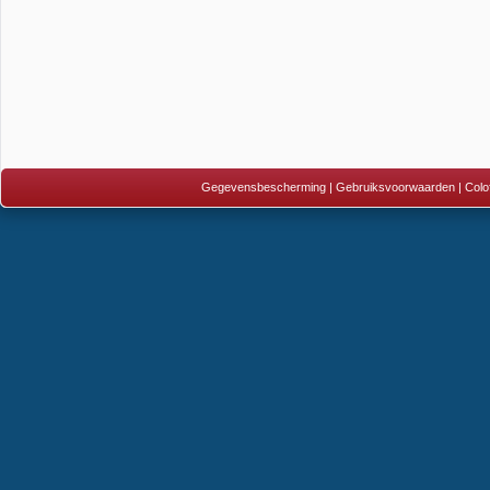
Gegevensbescherming
|
Gebruiksvoorwaarden
|
Colo