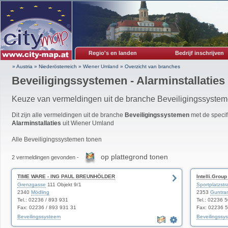
Regio's en landen
Bedrijf inschrijven
» Austria
»
Niederösterreich
»
Wiener Umland
»
Overzicht van branches
Beveiligingssystemen - Alarminstallaties
Keuze van vermeldingen uit de branche Beveiligingssyste
Dit zijn alle vermeldingen uit de branche
Beveiligingssystemen
met de specif
Alarminstallaties
uit Wiener Umland
Alle Beveiligingssystemen tonen
op plattegrond tonen
2 vermeldingen gevonden -
TIME WARE - ING PAUL BREUNHÖLDER
Intelli.Grou
Grenzgasse
111 Objekt 9/1
Sportplatzst
2340
Mödling
2353
Guntra
Tel.: 02236 / 893 931
Tel.: 02236 
Fax: 02236 / 893 931 31
Fax: 02236 
Beveilingssysteem
Beveilingssy